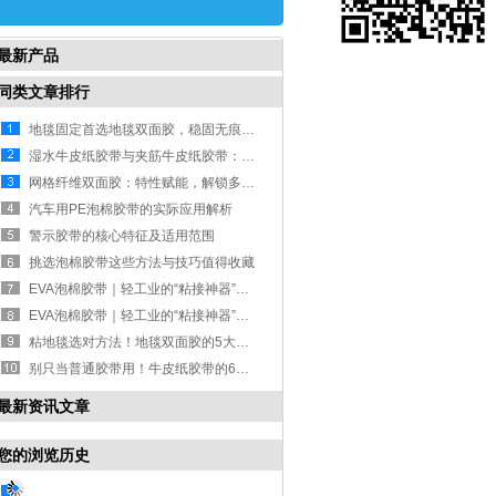
最新产品
同类文章排行
地毯固定首选地毯双面胶，稳固无痕更省心
湿水牛皮纸胶带与夹筋牛皮纸胶带：特性解析与场景适配指南
网格纤维双面胶：特性赋能，解锁多场景粘接新体验
汽车用PE泡棉胶带的实际应用解析
警示胶带的核心特征及适用范围
挑选泡棉胶带这些方法与技巧值得收藏
EVA泡棉胶带｜轻工业的“粘接神器”，应用遍布多个细分领域
EVA泡棉胶带｜轻工业的“粘接神器”，应用遍布多个细分领域
粘地毯选对方法！地毯双面胶的5大核心优势，省心又耐用
别只当普通胶带用！牛皮纸胶带的6大适用场景，实用又百搭
最新资讯文章
您的浏览历史