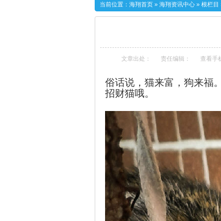
当前位置：
海翔首页
»
海翔资讯中心
»
根栏目
文章出处：
责任编辑：
查看手
俗话说，
猫来富，
狗来福
招财
猫
哦。