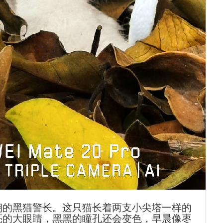
翔的黑猫警长。这只猫长着两支小尖塔一样的
亮的大眼睛，黑黑的瞳孔还会变色，早晨像枣