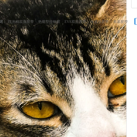
词：
PE泡棉双面胶带
热熔型挂钩胶
EVA双面胶带
牛皮纸胶带
布基胶带