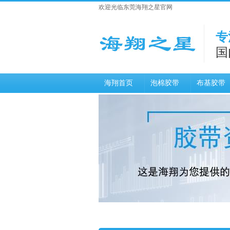
欢迎光临东莞海翔之星官网
专
国
海翔首页
泡棉胶带
布基胶带