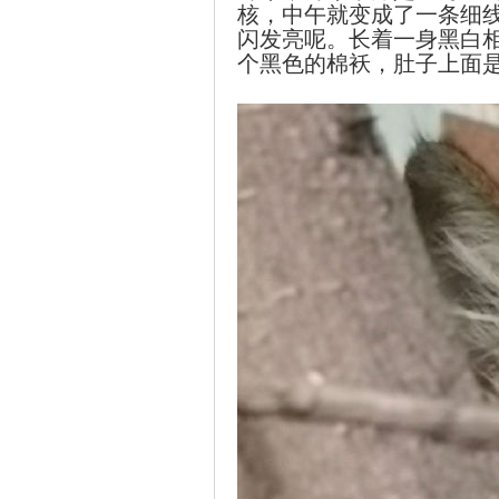
核，中午就变成了一条细
闪发亮呢。长着一身黑白
个黑色的棉袄，肚子上面