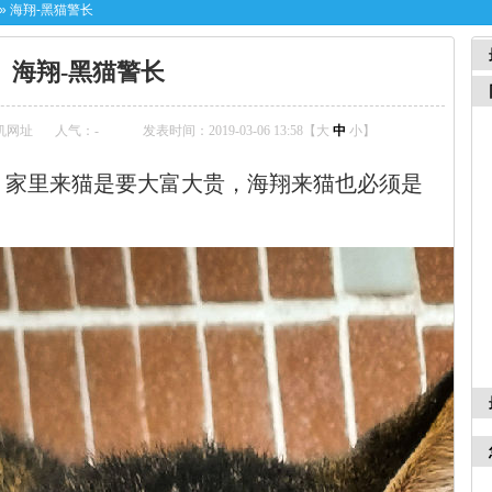
»
海翔-黑猫警长
海翔-黑猫警长
机网址
人气：
-
发表时间：2019-03-06 13:58【
大
中
小
】
。
家里来猫是
要大富大贵，
海翔来猫也必须是