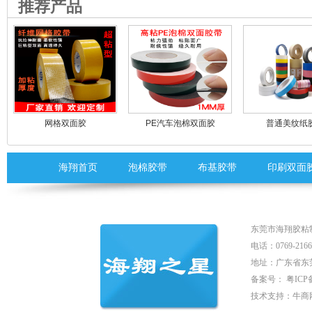
推荐产品
网格双面胶
PE汽车泡棉双面胶
普通美纹纸
海翔首页
泡棉胶带
布基胶带
印刷双面
东莞市海翔胶粘
电话：0769-2166
地址：广东省东
备案号：
粤ICP备
技术支持：
牛商