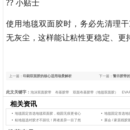
?? 小贴士
使用地毯双面胶时，务必先清理干
无灰尘，这样能让粘性更稳定、更
上一篇：
印刷双面胶的核心适用场景解析
下一篇：
警示胶带
此文关键字：
泡沫双面胶带
布基胶带
双面布基胶带（地毯双面胶）
EV
粘热熔型双面胶，美纹纸胶带
相关资讯
地毯固定首选地毯双面胶，稳固无痕更省心
地毯固定首选地
粘地毯选对胶才不踩坑！两者差异一目了然