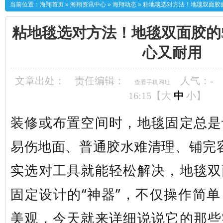
当前位置：
海翔首页
»
海翔资讯中心
»
海翔动态
»
粘地毯选对方法！地毯双面胶
粘地毯选对方法！地毯双面胶的
心又耐用
文章出处：
责任编辑：
人气：
-
查看手机网址
16:15【
大
中
小
】
装修或布置空间时，地毯固定总是
易伤地面、普通胶水难清理、铺完
实选对工具就能轻松解决，地毯双
固定设计的“神器”，不仅操作简
美观，今天就来详细说说它的那些