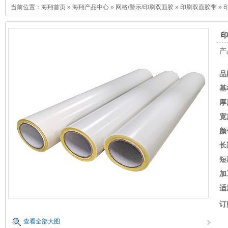
当前位置：
海翔首页
»
海翔产品中心
»
网格/警示/印刷双面胶
»
印刷双面胶带
»
印
产
品
基
厚
宽
颜
长
短
加
适
订
查看全部大图