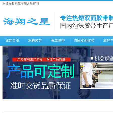
欢迎光临东莞海翔之星官网
专注热熔双面胶带制
国内泡沫胶带生产
海翔首页
泡棉胶带
布基胶带
印刷双面胶带
海翔