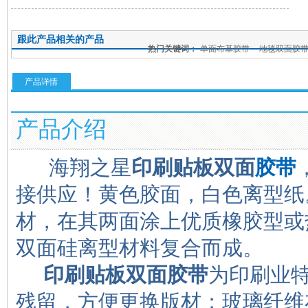
跟此产品相关的产品
热门关键词：
单面布基胶带
地毯双面胶
面胶带
印刷贴板双面胶母卷
高粘棉纸双
产品详情
产品介绍
海翔之星
印刷贴板双面
胶带
接供应！黄色胶面，白色离型纸
材，在其两面涂上优质橡胶型或
双面硅离型材料复合而成。
印刷贴板双面胶带
为印刷业
残留，方便更换版材；玻璃纤维