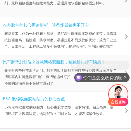
剂，兼顾粘接强度与抗拉伸能力，是通用性较强的粘接固定材料。
布基胶带的核心用途解析，这些场景都离不开它
布基胶带，作为一种以布为基材、搭配高性能压敏胶制成的胶带，凭借其
抗拉强度高、粘性强、防水耐磨、易撕拉且不易残胶的优势，成为工业生
产、日常生活、工程施工等多个领域的“万能好帮手”。它的应用范围广
泛，从专业工业场景到居家应急，从大型工程到小型手工，处处都能看到
它的身影。东莞市海翔胶粘制品有限公司深耕胶粘领域，生产的布基胶带
汽车脚垫总移位？这款网格双面胶，稳稳解决行车隐患！
可以介绍下你们的产品么？
品质优良，适配各类场景需求，下面就为大家详细解析布基胶带的主要用
开车时脚垫往前滑卡油门、刹车踏板？踩刹车时脚垫移位影响反应速度？
途。
你们是怎么收费的呢？
清理车内时脚垫跟着“跑”，藏污纳垢难打扫……各位车主，这些汽车脚垫
移位的烦恼你是不是经常遇到？
EVA 泡棉双面胶粘贴力的核心要点
EVA 泡棉双面胶的粘贴力，核心由胶水类型、基材特性、贴合条件、使
用环境四大因素决定，选对配置 + 用对方法，才能发挥最佳效果。