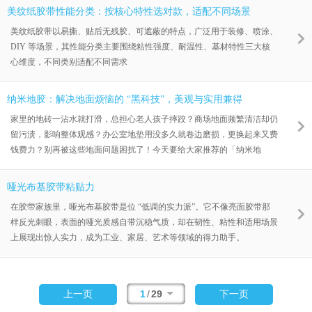
美纹纸胶带性能分类：按核心特性选对款，适配不同场景
美纹纸胶带以易撕、贴后无残胶、可遮蔽的特点，广泛用于装修、喷涂、
DIY 等场景，其性能分类主要围绕粘性强度、耐温性、基材特性三大核
心维度，不同类别适配不同需求
纳米地胶：解决地面烦恼的 “黑科技”，美观与实用兼得
家里的地砖一沾水就打滑，总担心老人孩子摔跤？商场地面频繁清洁却仍
留污渍，影响整体观感？办公室地垫用没多久就卷边磨损，更换起来又费
钱费力？别再被这些地面问题困扰了！今天要给大家推荐的「纳米地
胶」，凭借独特的纳米技术加持，重新定义地面防护，让安心与美观轻松
兼顾。
哑光布基胶带粘贴力
在胶带家族里，哑光布基胶带是位 “低调的实力派”。它不像亮面胶带那
样反光刺眼，表面的哑光质感自带沉稳气质，却在韧性、粘性和适用场景
上展现出惊人实力，成为工业、家居、艺术等领域的得力助手。
1
/
29
上一页
下一页