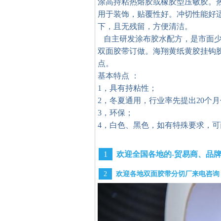
涂高持粘热熔胶或橡胶型压敏胶。热
用于装饰，贴覆性好。冲切性能好
下，且无残留，方便清洁。
自主研发涂布胶水配方，
是市面
双面胶带订做。海翔黄纸黄胶
挂钩
点。
基本特点 ：
1，具有持粘性；
2，冬夏通用，行业率先提出
3，环保；
4，白色、黑色，如有特殊要求，可
1
欢迎全国各地的-贸易商、
品
2
欢迎各地双面胶带分切厂来电咨询，提