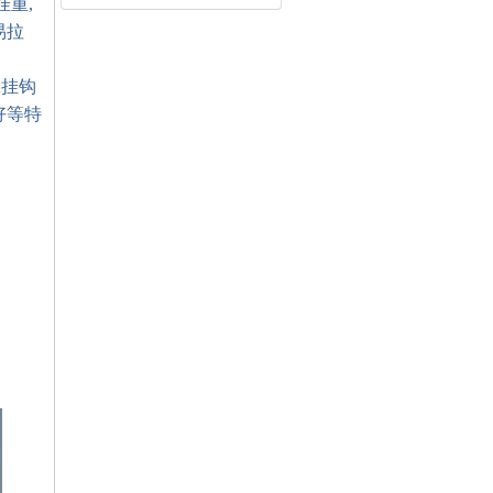
重,
易拉
A挂钩
好等特