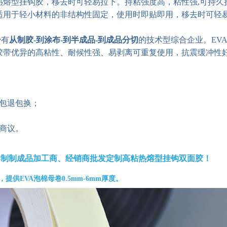
熔型挂钩胶，移去时可轻易拉下。持粘强度高，粘性强,可持久挂
适用于轻小材料的非结构性固定，使用时即贴即用，移去时可轻
少有
从制胶
-
到涂布
-
到半成品
-
到成品分切
的技术型综合企业。EV
胶带优异的高粘性、耐候性强、易剥离可重复使用，抗震缓冲性
20个月包退包换；
商议。
牌制制
成品加工商、经销商批发定制高粘热熔型挂钩双面胶！
供EVA泡棉母卷0.5mm-6mm厚度。