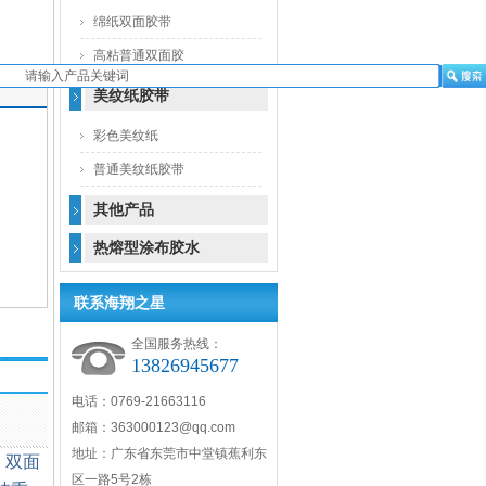
绵纸双面胶带
高粘普通双面胶
美纹纸胶带
彩色美纹纸
普通美纹纸胶带
其他产品
热熔型涂布胶水
联系海翔之星
全国服务热线：
13826945677
电话：0769-21663116
邮箱：363000123@qq.com
地址：广东省东莞市中堂镇蕉利东
，双面
区一路5号2栋