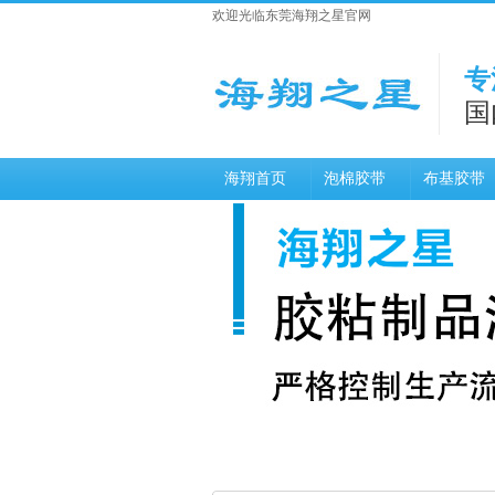
欢迎光临东莞海翔之星官网
专
国
海翔首页
泡棉胶带
布基胶带