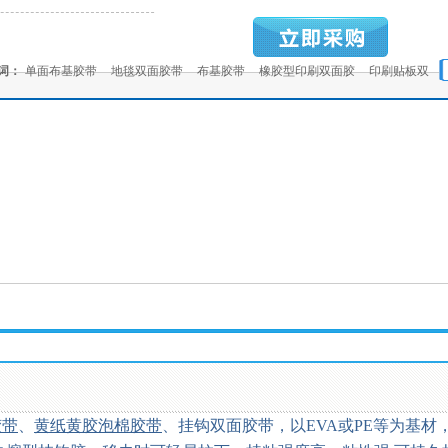
词：
单面布基胶带
地毯双面胶带
布基胶带
橡胶型印刷双面胶
印刷贴板双
印刷贴板双面胶母卷
高粘棉纸双面胶带
热熔型汽车泡棉胶带
胶带
、
黄纸黄胶泡棉胶带
、挂钩双面胶带，以EVA或PE等为基材