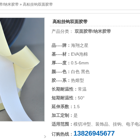
带/纳米胶带
»
高粘挂钩双面胶带
高粘挂钩双面胶带
产品分类：
双面胶带/纳米胶带
品----牌：
海翔之星
基----材：
EVA泡棉
厚----度：
0.5-6mm
颜----色：
白色 黑色
胶----系：
热熔型
长期耐温性：
常温
短期耐温性：
50°
延伸系数：
1.5
加工定制：
是
适用范围：
模切冲型、装饰品、挂钩、电子电
13826945677
订购热线：