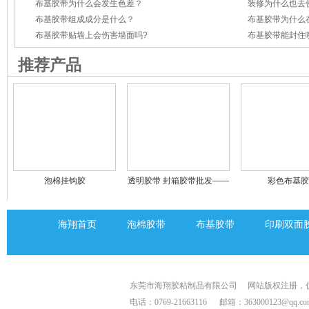
布基胶带为什么会发生色差？
布基胶带组成成分是什么？
布基胶带为什么
布基胶带贴墙上会伤害墙面吗?
布基胶带能封住
推荐产品
泡棉挂钩胶
透明胶带 封箱胶带批发——
彩色布基胶
东莞海翔胶带厂
海翔首页
泡棉胶带
布基胶带
印刷双面
东莞市海翔胶粘制品有限公司
网站版权注册，
电话：0769-21663116
邮箱：363000123@qq.co