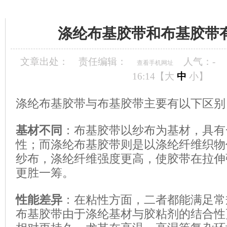
当前位置：
海翔首页
»
海翔资讯中心
»
海翔动态
»
涤纶布基胶带和布基胶带有什
涤纶布基胶带和布基胶带
文章出处：
责任编辑：
人气：
-
查看手机网址
16:14【
大
中
小
】
涤纶布基胶带与布基胶带主要有以下区别
基材不同
：布基胶带以纱布为基材，具有
性；而涤纶布基胶带则是以涤纶纤维织物
纱布，涤纶纤维强度更高，使胶带在拉伸
更胜一筹。
性能差异
：在粘性方面，二者都能满足常
布基胶带由于涤纶基材与胶粘剂的结合性