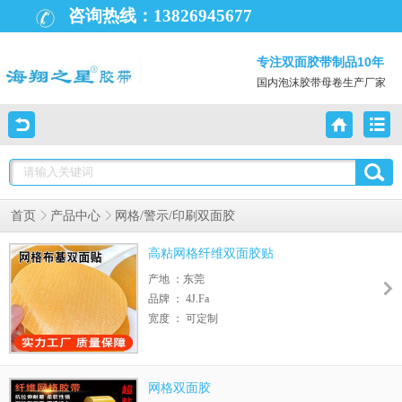
咨询热线：
13826945677
专注双面胶带制品10年
国内泡沫胶带母卷生产厂家
首页
产品中心
网格/警示/印刷双面胶
高粘网格纤维双面胶贴
产地 ：东莞
品牌 ： 4J.Fa
宽度 ： 可定制
是否双面胶带：是
基材 ：纤维
背材 ： 玻璃纤维
网格双面胶
长期耐温性：60