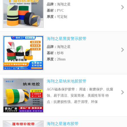
品牌：
海翔之星
用途 ：汽车行业、门窗封边、纺织物、无纺
基材：
PVC
布、皮革等的贴合
厚度：
可定制
颜色：
黑黄/黑色/白色/多种颜色
产品特点：
粘性持久/防滑效果好/耐磨性好/
防水不渗透
海翔之星黑黄警示胶带
加工定制：
是
品牌：
海翔之星
适用范围：
楼梯/球场/阳台等等
基材：
纱布
厚度：
28mm
颜色：
米黄/乳白/透明
长期耐温性：
40
短期耐温性：
50
海翔之星纳米地胶胶带
加工定制：
是
AGV磁条保护胶带： 用途：耐磨保护、抗腐
适用范围：
婚庆广告建筑等地毯，地膜封
蚀、易于清洁、安装简便、美观性等等 特
边，警示提醒
长期耐温：
常温
点：抗磨损性强、易于清理、环保
短期耐温：
50
延伸系数：
1.5
加工定制：
是
适用范围：
建筑装饰，广告标牌
海翔之星篷布胶带