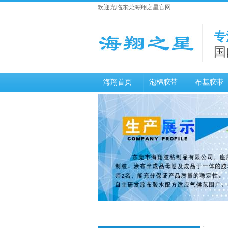
欢迎光临东莞海翔之星官网
专
国
海翔首页
泡棉胶带
布基胶带