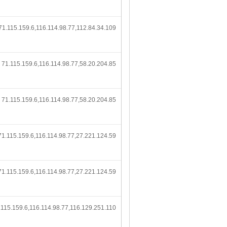
1.115.159.6,116.114.98.77,112.84.34.109
71.115.159.6,116.114.98.77,58.20.204.85
71.115.159.6,116.114.98.77,58.20.204.85
1.115.159.6,116.114.98.77,27.221.124.59
1.115.159.6,116.114.98.77,27.221.124.59
115.159.6,116.114.98.77,116.129.251.110