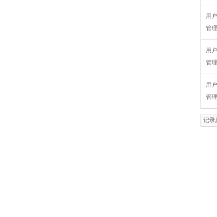
用
管
用
管
用
管
记录总