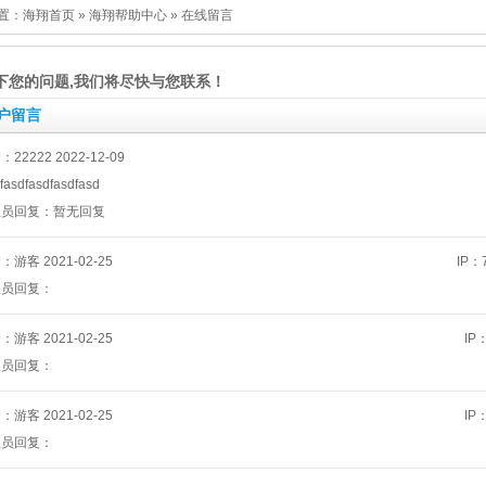
置：
海翔首页
»
海翔帮助中心
» 在线留言
下您的问题,我们将尽快与您联系！
户留言
：22222
2022-12-09
fasdfasdfasdfasd
理员回复：
暂无回复
户：游客
2021-02-25
IP：7
理员回复：
户：游客
2021-02-25
IP：
理员回复：
户：游客
2021-02-25
IP：
理员回复：