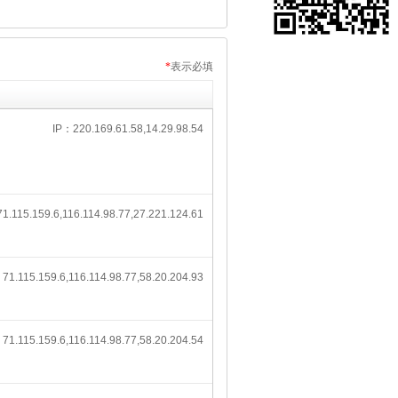
*
表示必填
IP：220.169.61.58,14.29.98.54
1.115.159.6,116.114.98.77,27.221.124.61
71.115.159.6,116.114.98.77,58.20.204.93
71.115.159.6,116.114.98.77,58.20.204.54