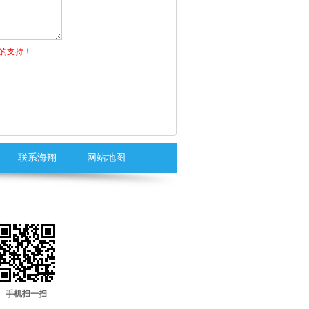
的支持！
联系海翔
网站地图
手机扫一扫