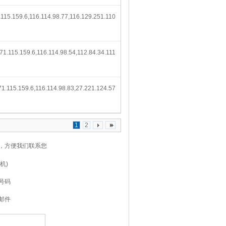
115.159.6,116.114.98.77,116.129.251.110
1.115.159.6,116.114.98.54,112.84.34.111
1.115.159.6,116.114.98.83,27.221.124.57
1
2
，方便我们联系您
机)
号码
邮件