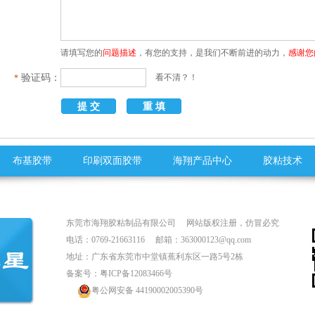
请填写您的
问题描述
，有您的支持，是我们不断前进的动力，
感谢您
验证码：
看不清？！
*
布基胶带
印刷双面胶带
海翔产品中心
胶粘技术
东莞市海翔胶粘制品有限公司
网站版权注册，仿冒必究
电话：0769-21663116
邮箱：363000123@qq.com
地址：广东省东莞市中堂镇蕉利东区一路5号2栋
备案号：
粤ICP备12083466号
粤公网安备 44190002005390号