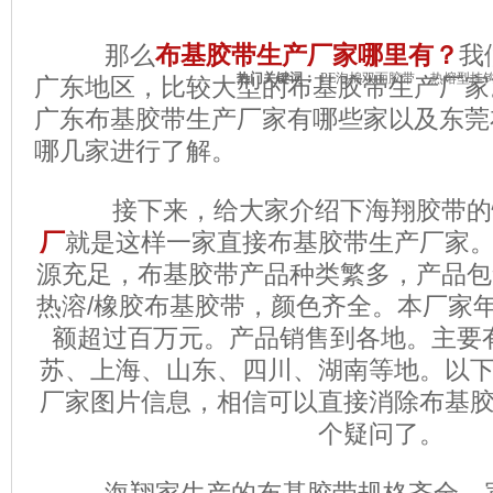
那么
布基胶带生产厂家哪里有？
我
热门关键词：
PE泡棉双面胶带
热熔型挂
广东地区，比较大型的布基胶带生产厂家
广东
布基胶带生产厂家有哪些家
以及
东莞
哪几家
进行了解。
接下来，给大家介绍下海翔胶带的
厂
就是这样一家直接布基胶带生产厂家
源充足，布基胶带产品种类繁多，产品包
热溶/橡胶布基胶带，颜色齐全。本厂家
额超过百万元。产品销售到各地。主要
苏、上海、山东、四川、湖南等地。以
厂家图片信息，相信可以直接消除布基
个疑问了。