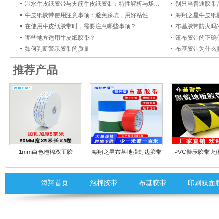
湿水牛皮纸胶带与夹筋牛皮纸胶带：特性解析与场景适配指南
牛皮纸胶带使用注意事项：避免踩坑，用好粘性
海翔之星牛皮纸
在使用牛皮纸胶带时，需要注意哪些事项？
布基胶带防火吗
哪些地方适用牛皮纸胶带？
篷布胶带的正确
如何判断警示胶带的质量
布基胶带为什么
推荐产品
1mm白色泡棉双面胶
海翔之星布基地膜封边胶带
PVC警示胶带 
黄黑地板标识
海翔首页
泡棉胶带
布基胶带
印刷双面