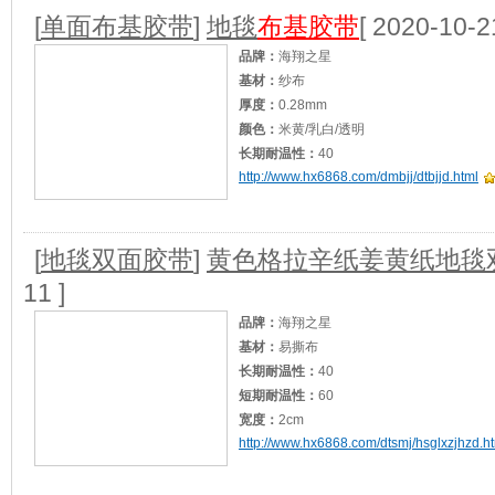
适用范围：
重型包装/地毯封边
[查看]
[
单面布基胶带
]
地毯
布基胶带
[ 2020-10-2
品牌：
海翔之星
基材：
纱布
厚度：
0.28mm
颜色：
米黄/乳白/透明
长期耐温性：
40
http://www.hx6868.com/dmbjj/dtbjjd.html
短期耐温性：
50
加工定制：
是
适用范围：
婚庆广告建筑等地毯，地膜封边
[
地毯双面胶带
]
黄色格拉辛纸姜黄纸地毯
11 ]
品牌：
海翔之星
基材：
易撕布
长期耐温性：
40
短期耐温性：
60
宽度：
2cm
http://www.hx6868.com/dtsmj/hsglxzjhzd.h
颜色：
黄胶乳白透明
加工定制：
是
产品应用：
展会地毯接缝/