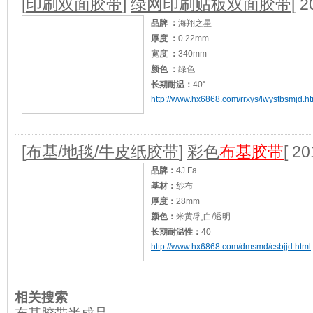
[
印刷双面胶带
]
绿网印刷贴板双面胶带
[ 2
品牌 ：
海翔之星
厚度 ：
0.22mm
宽度 ：
340mm
颜色 ：
绿色
长期耐温：
40°
http://www.hx6868.com/rrxys/lwystbsmjd.ht
短期耐温：
60°
加工定制：
是
适用范围：
印刷厂、纸箱厂、纸袋厂、刀模
[
布基/地毯/牛皮纸胶带
]
彩色
布基胶带
[ 20
品牌：
4J.Fa
基材：
纱布
厚度：
28mm
颜色：
米黄/乳白/透明
长期耐温性：
40
http://www.hx6868.com/dmsmd/csbjjd.html
短期耐温性：
50
加工定制：
是
适用范围：
婚庆广告建筑等地毯，地膜封边
相关搜索