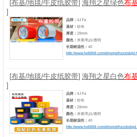
[
布基/地毯/牛皮纸胶带
]
海翔之星绿色
布
]
品牌：
4J.Fa
基材：
纱布
厚度：
28mm
颜色：
米黄/乳白/透明
长期耐温性：
40
http://www.hx6868.com/dmsmd/hxzxlsbjjd.
短期耐温性：
50
加工定制：
是
适用范围：
婚庆广告建筑等地毯，地膜封边
[
布基/地毯/牛皮纸胶带
]
海翔之星白色
布
]
品牌：
4J.Fa
基材：
纱布
厚度：
28mm
颜色：
米黄/乳白/透明
长期耐温性：
40
http://www.hx6868.com/dmsmd/hxzxbsbjjd.
短期耐温性：
50
加工定制：
是