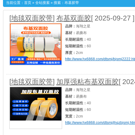
当前位置：
首页
»
全站搜索
» 搜索：布基胶带
[
地毯双面胶带
]
布基双面胶
[ 2025-09-27 ]
品牌：
海翔之星
基材：
易撕布
长期耐温性：
40
短期耐温性：
60
厚度：
2cm
http://www.hx6868.com/dtsmj/bjsmj2222.ht
颜色：
乳白、黄色、透明
加工定制：
是
产品应用：
展会地毯接缝/封边
适用范围：
重型包装/地毯封边
[查看]
[
地毯双面胶带
]
加厚强粘布基双面胶
[ 202
品牌：
海翔之星
基材：
易撕布
长期耐温性：
40
短期耐温性：
60
宽度：
2cm
http://www.hx6868.com/dtsmj/jhqzbjsmj.ht
颜色：
黄胶乳白透明
加工定制：
是