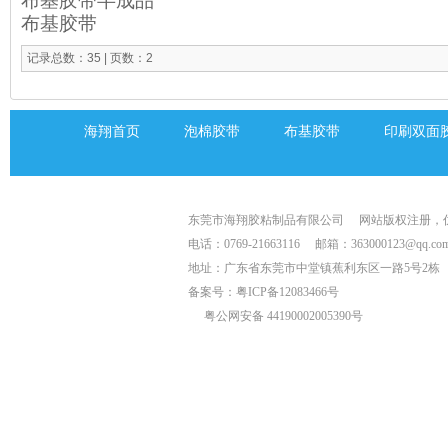
布基胶带半成品
布基胶带
记录总数：35 | 页数：2
海翔首页
泡棉胶带
布基胶带
印刷双面
东莞市海翔胶粘制品有限公司
网站版权注册，
电话：0769-21663116
邮箱：363000123@qq.co
地址：广东省东莞市中堂镇蕉利东区一路5号2栋
备案号：
粤ICP备12083466号
粤公网安备 44190002005390号