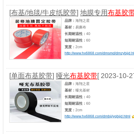
适用范围：
婚庆广告建筑等地毯，地膜封边
[
布基/地毯/牛皮纸胶带
]
地膜专用
布基胶
品牌：
海翔之星
基材：
易撕布
长期耐温性：
40
短期耐温性：
60
宽度：
2cm
http://www.hx6868.com/dmsmd/dmzybjjd.h
颜色：
黄胶乳白透明
加工定制：
是
产品应用：
展会地毯接缝/
适用范围：
重型包装/
[查看]
[
单面布基胶带
]
哑光
布基胶带
[ 2023-10-2
品牌：
海翔之星
基材：
哑光基材
长期耐温性：
40
短期耐温性：
60
宽度：
2cm
http://www.hx6868.com/dmbjj/ygbjjd.html
颜色：
黄胶乳白透明
加工定制：
是
产品特点：
高粘、照射不反光