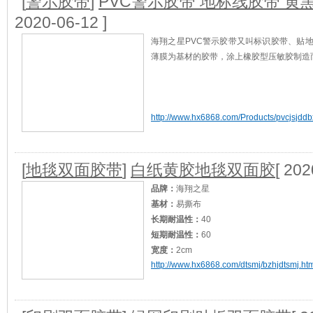
[
警示胶带
]
PVC警示胶带 地标线胶带 黄
2020-06-12 ]
海翔之星PVC警示胶带又叫标识胶带、贴
薄膜为基材的胶带，涂上橡胶型压敏胶制造
http://www.hx6868.com/Products/pvcjsjddb
[
地毯双面胶带
]
白纸黄胶地毯双面胶
[ 202
品牌：
海翔之星
基材：
易撕布
长期耐温性：
40
短期耐温性：
60
宽度：
2cm
http://www.hx6868.com/dtsmj/bzhjdtsmj.ht
颜色：
黄胶乳白透明
加工定制：
是
产品应用：
展会地毯接缝/
适用范围：
重型包装/
[查看]