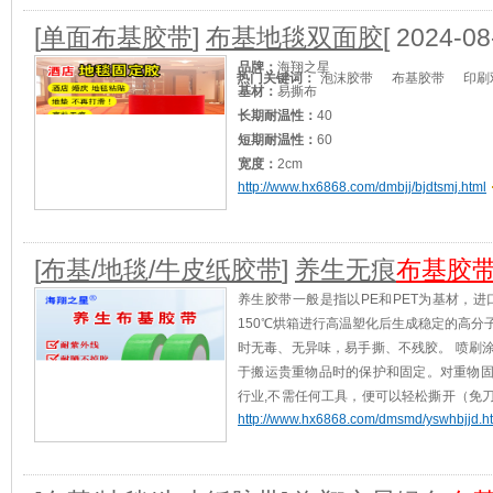
产品应用：
展会地毯接缝/
适用范围：
重型包装/
[查看]
[
单面布基胶带
]
布基地毯双面胶
[ 2024-08
品牌：
海翔之星
热门关键词：
泡沫胶带
布基胶带
印刷
基材：
易撕布
长期耐温性：
40
短期耐温性：
60
宽度：
2cm
http://www.hx6868.com/dmbjj/bjdtsmj.html
颜色：
黄胶乳白透明
加工定制：
是
产品应用：
展会地毯接缝/
适用范围：
重型包装/
[查看]
[
布基/地毯/牛皮纸胶带
]
养生无痕
布基胶
养生胶带一般是指以PE和PET为基材，
150℃烘箱进行高温塑化后生成稳定的高
时无毒、无异味，易手撕、不残胶。 喷刷
于搬运贵重物品时的保护和固定。对重物
行业,不需任何工具，便可以轻松撕开（免
http://www.hx6868.com/dmsmd/yswhbjjd.h
[查看]