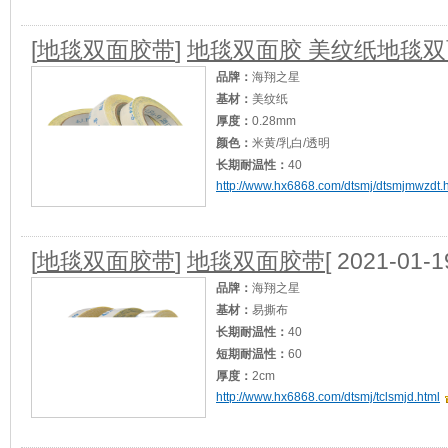
[
地毯双面胶带
]
地毯双面胶 美纹纸地毯
品牌：
海翔之星
基材：
美纹纸
厚度：
0.28mm
颜色：
米黄/乳白/透明
长期耐温性：
40
http://www.hx6868.com/dtsmj/dtsmjmwzdt.
短期耐温性：
50
加工定制：
是
适用范围：
婚庆广告建筑等地毯，地膜封边
[
地毯双面胶带
]
地毯双面胶带
[ 2021-01-1
品牌：
海翔之星
基材：
易撕布
长期耐温性：
40
短期耐温性：
60
厚度：
2cm
http://www.hx6868.com/dtsmj/tclsmjd.html
颜色：
乳白、黄色、透明
加工定制：
是
产品应用：
展会地毯接缝/封边