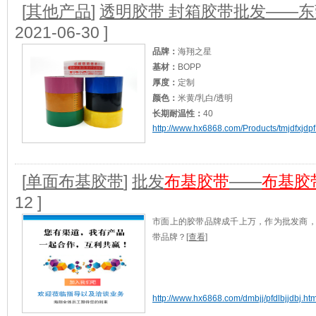
适用范围：
摄影、摄像/
[查看]
[
其他产品
]
透明胶带 封箱胶带批发——
2021-06-30 ]
品牌：
海翔之星
基材：
BOPP
厚度：
定制
颜色：
米黄/乳白/透明
长期耐温性：
40
http://www.hx6868.com/Products/tmjdfxjdpf
短期耐温性：
50
加工定制：
是
适用范围：
封贴修补、捆扎、粘接、固定等
[
单面布基胶带
]
批发
布基胶带
——
布基胶
12 ]
市面上的胶带品牌成千上万，作为批发商
带品牌？
[查看]
http://www.hx6868.com/dmbjj/pfdlbjjdbj.htm