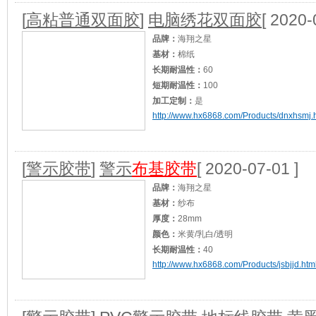
适用范围：
重型包装/
[查看]
[
高粘普通双面胶
]
电脑绣花双面胶
[ 2020-
品牌：
海翔之星
基材：
棉纸
长期耐温性：
60
短期耐温性：
100
加工定制：
是
http://www.hx6868.com/Products/dnxhsmj.
适用范围：
广泛用于粘性要求比较高产品.
[
[
警示胶带
]
警示
布基胶带
[ 2020-07-01 ]
品牌：
海翔之星
基材：
纱布
厚度：
28mm
颜色：
米黄/乳白/透明
长期耐温性：
40
http://www.hx6868.com/Products/jsbjjd.htm
短期耐温性：
50
加工定制：
是
适用范围：
婚庆广告建筑等地毯，地膜封边